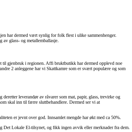
sjen har dermed vært synlig for folk flest i ulike sammenhenger.
g av glass- og metallemballasje.
t til gjenbruk i regionen. Affi bruktbutikk har dermed opplevd noe
 de andre 2 anleggene har vi Skattkamre som er svært populære og som
 og deretter leverandør av råvarer som mat, papir, glass, trevirke og
 som skal inn til færre sluttbehandlere. Dermed ser vi at
aliteten er jevnt over god. Innsamlet mengde har økt med ca 50%.
og Det Lokale El-tilsynet, og fikk ingen avvik eller merknader fra dem.