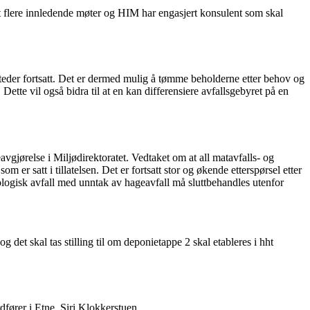
 flere innledende møter og HIM har engasjert konsulent som skal
steder fortsatt. Det er dermed mulig å tømme beholderne etter behov og
ette vil også bidra til at en kan differensiere avfallsgebyret på en
gjørelse i Miljødirektoratet. Vedtaket om at all matavfalls- og
er satt i tillatelsen. Det er fortsatt stor og økende etterspørsel etter
iologisk avfall med unntak av hageavfall må sluttbehandles utenfor
 det skal tas stilling til om deponietappe 2 skal etableres i hht
dfører i Etne, Siri Klokkerstuen.