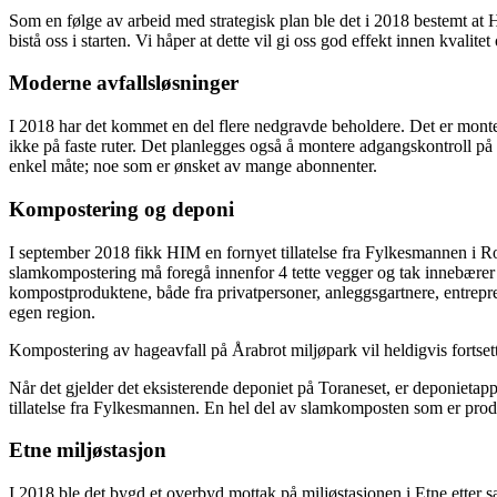
Som en følge av arbeid med strategisk plan ble det i 2018 bestemt a
bistå oss i starten. Vi håper at dette vil gi oss god effekt innen kvalite
Moderne avfallsløsninger
I 2018 har det kommet en del flere nedgravde beholdere. Det er monter
ikke på faste ruter. Det planlegges også å montere adgangskontroll på b
enkel måte; noe som er ønsket av mange abonnenter.
Kompostering og deponi
I september 2018 fikk HIM en fornyet tillatelse fra Fylkesmannen i Ro
slamkompostering må foregå innenfor 4 tette vegger og tak innebærer at 
kompostproduktene, både fra privatpersoner, anleggsgartnere, entrepren
egen region.
Kompostering av hageavfall på Årabrot miljøpark vil heldigvis fortsette
Når det gjelder det eksisterende deponiet på Toraneset, er deponietappe 
tillatelse fra Fylkesmannen. En hel del av slamkomposten som er prod
Etne miljøstasjon
I 2018 ble det bygd et overbyd mottak på miljøstasjonen i Etne etter 