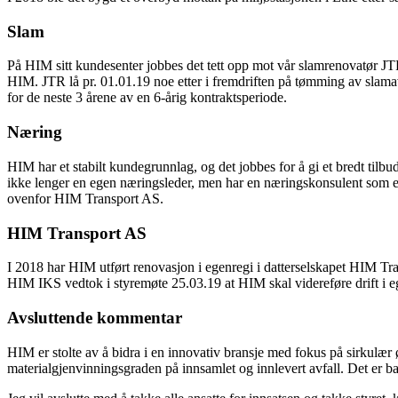
Slam
På HIM sitt kundesenter jobbes det tett opp mot vår slamrenovatør J
HIM. JTR lå pr. 01.01.19 noe etter i fremdriften på tømming av slamavsk
for de neste 3 årene av en 6-årig kontraktsperiode.
Næring
HIM har et stabilt kundegrunnlag, og det jobbes for å gi et bredt tilbu
ikke lenger en egen næringsleder, men har en næringskonsulent som er
ovenfor HIM Transport AS.
HIM Transport AS
I 2018 har HIM utført renovasjon i egenregi i datterselskapet HIM Tr
HIM IKS vedtok i styremøte 25.03.19 at HIM skal videreføre drift i 
Avsluttende kommentar
HIM er stolte av å bidra i en innovativ bransje med fokus på sirkulæ
materialgjenvinningsgraden på innsamlet og innlevert avfall. Det er bare