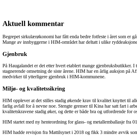
Aktuell kommentar
Begrepet sirkulærøkonomi har fått enda bedre fotfeste i året som er gå
Mange av innbyggerne i HIM-området har deltatt i ulike ryddeaksjoner,
Gjenbruk
På Haugalandet er det etter hvert etablert mange gjenbruksbutikker. I
stagnerende omsetning de siste årene. HIM har en årlig auksjon på Aff
medvirker til ytterligere gjenbruk i HIM-kommunene.
Miljø- og kvalitetssikring
HIM opplever at det stilles stadig økende krav til kvalitet knyttet til al
farlig avfall for å nevne noe. Stengte grenser til Kina har satt fart i a
kvalitetskravene stadig øker, og dette er både bra og utfordrende for o
HIM startet med ny henteordning for glass- og metallemballasje fra 0
HIM hadde revisjon fra Mattilsynet i 2018 og fikk 3 mindre avvik som b