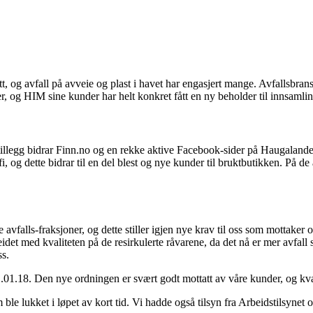
tt, og avfall på avveie og plast i havet har engasjert mange. Avfallsbran
 og HIM sine kunder har helt konkret fått en ny beholder til innsamlin
 tillegg bidrar Finn.no og en rekke aktive Facebook-sider på Haugalande
i, og dette bidrar til en del blest og nye kunder til bruktbutikken. På
le avfalls-fraksjoner, og dette stiller igjen nye krav til oss som mottaker
rbeidet med kvaliteten på de resirkulerte råvarene, da det nå er mer avfall
ss.
1.01.18. Den nye ordningen er svært godt mottatt av våre kunder, og kv
le lukket i løpet av kort tid. Vi hadde også tilsyn fra Arbeidstilsynet 