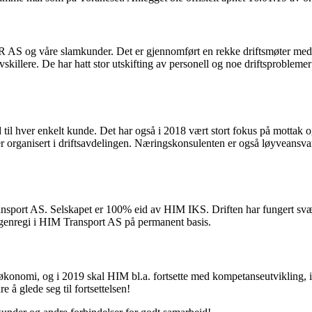
TR AS og våre slamkunder. Det er gjennomført en rekke driftsmøter me
illere. De har hatt stor utskifting av personell og noe driftsproblemer 
d til hver enkelt kunde. Det har også i 2018 vært stort fokus på mottak 
 organisert i driftsavdelingen. Næringskonsulenten er også løyveansvar
ansport AS. Selskapet er 100% eid av HIM IKS. Driften har fungert svært
egenregi i HIM Transport AS på permanent basis.
r økonomi, og i 2019 skal HIM bl.a. fortsette med kompetanseutvikling
 å glede seg til fortsettelsen!