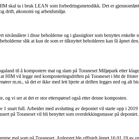
t HIM skal ta i bruk LEAN som forbedringsmetodikk. Det er gjennomført
t og drift, økonomi og arbeidsmiljø.
t nivåmålere i disse beholderne og i glassigloer som benyttes enkelte 
eholderne slik at kun de som er tilknyttet beholderen kan få åpnet den. D
galand til å kompostere mat og slam på Toraneset Miljøpark etter klageav
HIM vil legge ned komposteringsdriften på Toraneset i hht de frister som 
ører m.m., så det er ikke med lett hjerte at driften legges ned og alt b
, og vi ser at det er stor etterspørsel også etter denne komposten.
1 snart full. Arbeider med avslutting av deponiet vil starte opp i 2019 og
usert på Toraneset vil bli benyttet som overdekkingsmasse på deponiet.
samme mal som på Toraneset. Anlegget ble offisielt åpnet 16.01.19 av or